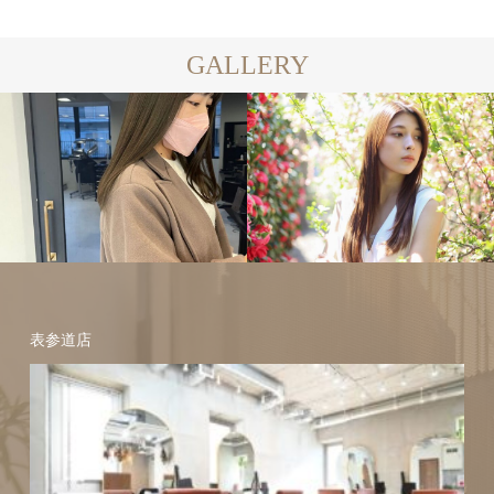
GALLERY
ヘアスタイル
縮毛矯正
髪
ヘアスタイル
縮毛矯正
髪
表参道店
質改善
質改善