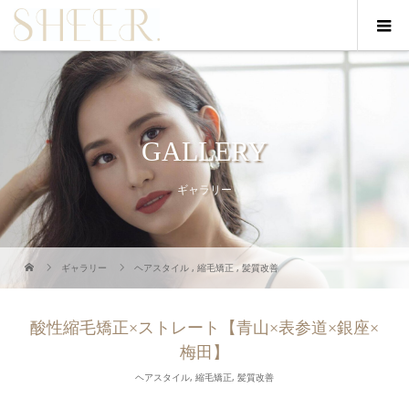
GALLERY
ギャラリー
ギャラリー
ヘアスタイル
,
縮毛矯正
,
髪質改善
酸性縮毛矯正×ストレート【青山×表参道×銀座×
梅田】
ヘアスタイル
,
縮毛矯正
,
髪質改善