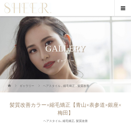
GALLERY
ギャラリー
ギャラリー
ヘアスタイル
,
縮毛矯正
,
髪質改善
髪質改善カラー×縮毛矯正【青山×表参道×銀座×
梅田】
ヘアスタイル
,
縮毛矯正
,
髪質改善