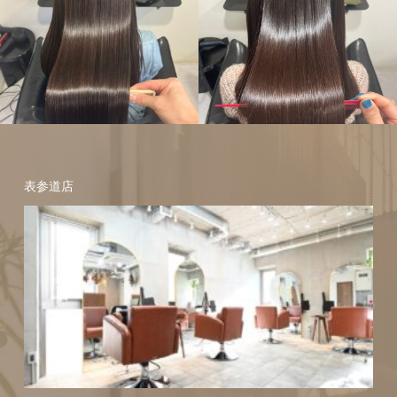
ヘアスタイル
縮毛矯正
髪
質改善
ヘアスタイル
縮毛矯正
髪
表参道店
質改善