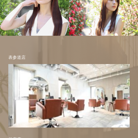
ヘアスタイル
縮毛矯正
髪
ヘアスタイル
縮毛矯正
髪
表参道店
質改善
質改善