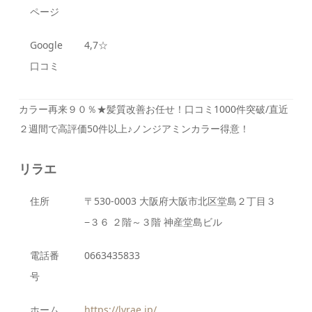
ページ
Google
4,7☆
口コミ
カラー再来９０％★髪質改善お任せ！口コミ1000件突破/直近
２週間で高評価50件以上♪ノンジアミンカラー得意！
リラエ
住所
〒530-0003 大阪府大阪市北区堂島２丁目３
−３６ ２階～３階 神産堂島ビル
電話番
0663435833
号
ホーム
https://lyrae.jp/