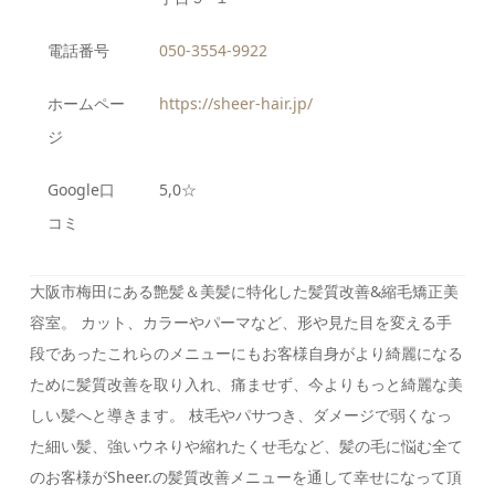
電話番号
050-3554-9922
ホームペー
https://sheer-hair.jp/
ジ
Google口
5,0☆
コミ
大阪市梅田にある艶髪＆美髪に特化した髪質改善&縮毛矯正美
容室。 カット、カラーやパーマなど、形や見た目を変える手
段であったこれらのメニューにもお客様自身がより綺麗になる
ために髪質改善を取り入れ、痛ませず、今よりもっと綺麗な美
しい髪へと導きます。 枝毛やパサつき、ダメージで弱くなっ
た細い髪、強いウネりや縮れたくせ毛など、髪の毛に悩む全て
のお客様がSheer.の髪質改善メニューを通して幸せになって頂