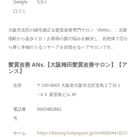
Google
5,0☆
口コミ
大阪市北区の縮毛矯正＆髪質改善専門サロン「Retto:」。北新
地駅から徒歩１分！お客様の髪の悩みを解決し、自然体で芯か
ら輝く本物のうるツヤヘアを目指せるヘアサロンです。
髪質改善 ANs.【大阪梅田髪質改善サロン】【ア
ンス】
住所
〒530-0003 大阪府大阪市北区堂島２丁目１
−４０ 新堂島ビル 6F
電話番
0663482882
号
ホーム
https://beauty.hotpepper.jp/slnH000441827/