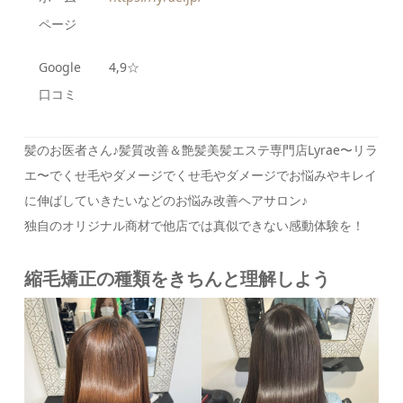
ページ
Google
4,9☆
口コミ
髪のお医者さん♪髪質改善＆艶髪美髪エステ専門店Lyrae〜リラ
エ〜でくせ毛やダメージでくせ毛やダメージでお悩みやキレイ
に伸ばしていきたいなどのお悩み改善ヘアサロン♪
独自のオリジナル商材で他店では真似できない感動体験を！
縮毛矯正の種類をきちんと理解しよう